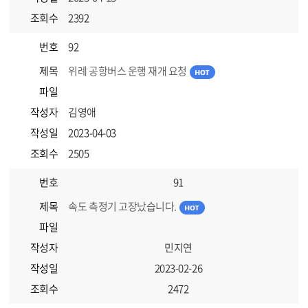
조회수
2392
번호
92
제목
위례 공항버스 운행 재개 요청
파일
작성자
김영애
작성일
2023-04-03
조회수
2505
번호
91
제목
속도 측정기 고장났습니다.
파일
작성자
민지연
작성일
2023-02-26
조회수
2472