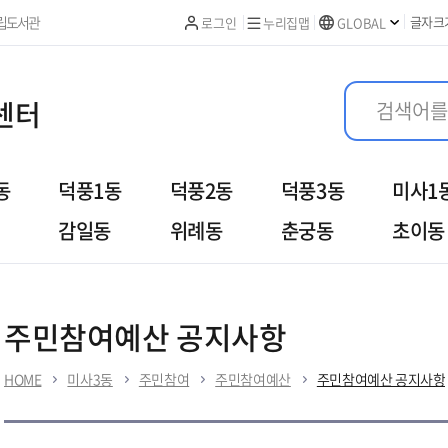
본문 바로가기
립도서관
글자크
로그인
누리집맵
GLOBAL
센터
동
덕풍1동
덕풍2동
덕풍3동
미사1
감일동
위례동
춘궁동
초이동
여
우리동이야기
열린민원
주민참여예산 공지사항
HOME
미사3동
주민참여
주민참여예산
주민참여예산 공지사항