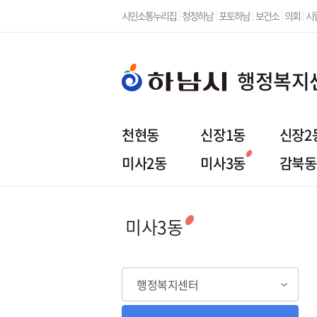
시민소통누리집
청정하남
포토하남
보건소
의회
시
행정복지
천현동
신장1동
신장2
미사2동
미사3동
감북동
행정복지센터
주민참
미사3동
행정복지센터