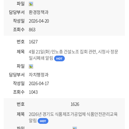
파일
담당부서
환경정책과
작성일
2026-04-20
조회수
863
번호
1627
제목
4월 21일(화) 민노총 건설노조 집회 관련, 시청사 정문
일시폐쇄 알림
파일
담당부서
자치행정과
작성일
2026-04-17
조회수
1043
번호
1626
제목
2026년 경기도 식품제조가공업체 식품안전관리교육
알림
파일