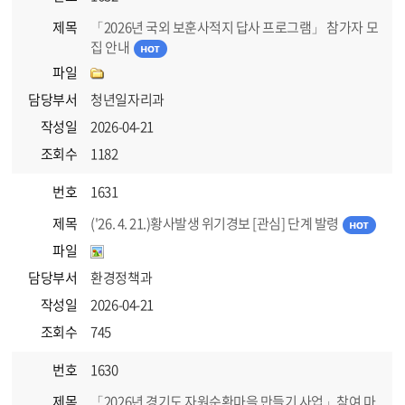
제목
「2026년 국외 보훈사적지 답사 프로그램」 참가자 모
집 안내
파일
담당부서
청년일자리과
작성일
2026-04-21
조회수
1182
번호
1631
제목
('26. 4. 21.)황사발생 위기경보 [관심] 단계 발령
파일
담당부서
환경정책과
작성일
2026-04-21
조회수
745
번호
1630
제목
「2026년 경기도 자원순환마을 만들기 사업」참여 마