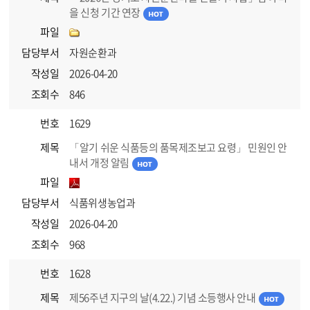
을 신청 기간 연장
파일
담당부서
자원순환과
작성일
2026-04-20
조회수
846
번호
1629
제목
「알기 쉬운 식품등의 품목제조보고 요령」 민원인 안
내서 개정 알림
파일
담당부서
식품위생농업과
작성일
2026-04-20
조회수
968
번호
1628
제목
제56주년 지구의 날(4.22.) 기념 소등행사 안내