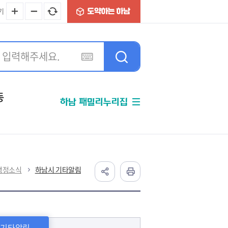
기
동
하남 패밀리누리집
분야별정보
행정소식
하남시 기타알림
 기타알림