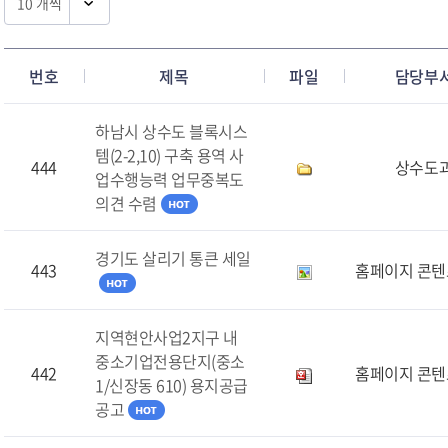
번호
제목
파일
담당부
하남시 상수도 블록시스
템(2-2,10) 구축 용역 사
444
상수도
업수행능력 업무중복도
의견 수렴
경기도 살리기 통큰 세일
443
홈페이지 콘텐
지역현안사업2지구 내
중소기업전용단지(중소
442
홈페이지 콘텐
1/신장동 610) 용지공급
공고