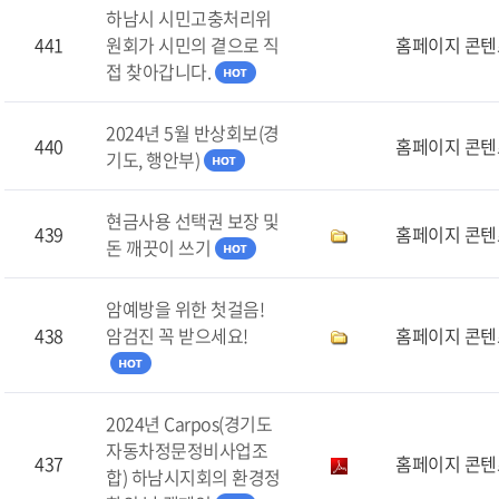
하남시 시민고충처리위
441
원회가 시민의 곁으로 직
홈페이지 콘텐
접 찾아갑니다.
2024년 5월 반상회보(경
440
홈페이지 콘텐
기도, 행안부)
현금사용 선택권 보장 및
439
홈페이지 콘텐
돈 깨끗이 쓰기
암예방을 위한 첫걸음!
438
암검진 꼭 받으세요!
홈페이지 콘텐
2024년 Carpos(경기도
자동차정문정비사업조
437
홈페이지 콘텐
합) 하남시지회의 환경정