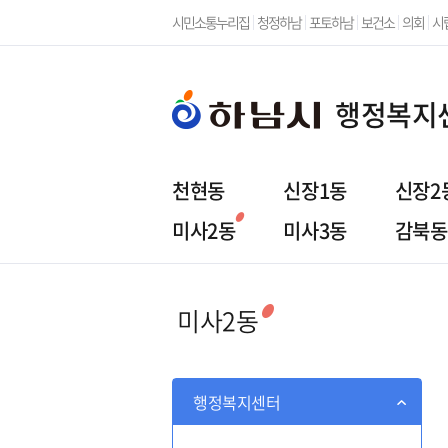
시민소통누리집
청정하남
포토하남
보건소
의회
시
행정복지
천현동
신장1동
신장2
미사2동
미사3동
감북동
행정복지센터
주민참
미사2동
행정복지센터