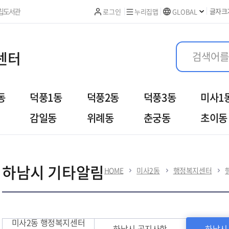
본문 바로가기
립도서관
글자크
로그인
누리집맵
GLOBAL
센터
동
덕풍1동
덕풍2동
덕풍3동
미사1
감일동
위례동
춘궁동
초이동
여
우리동이야기
열린민원
하남시 기타알림
HOME
미사2동
행정복지센터
미사2동 행정복지센터
하남시 공지사항
하남시