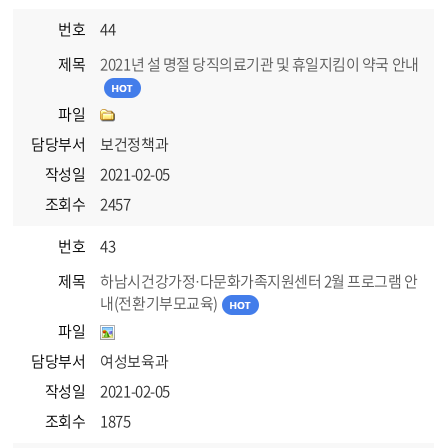
번호
44
제목
2021년 설 명절 당직의료기관 및 휴일지킴이 약국 안내
파일
담당부서
보건정책과
작성일
2021-02-05
조회수
2457
번호
43
제목
하남시건강가정·다문화가족지원센터 2월 프로그램 안
내(전환기부모교육)
파일
담당부서
여성보육과
작성일
2021-02-05
조회수
1875