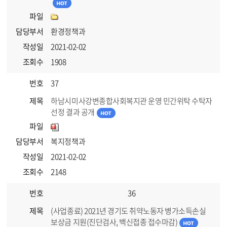
파일
담당부서
환경정책과
작성일
2021-02-02
조회수
1908
번호
37
제목
하남시미사강변종합사회복지관 운영 민간위탁 수탁자
선정 결과 공개
파일
담당부서
복지정책과
작성일
2021-02-02
조회수
2148
번호
36
제목
(사업종료) 2021년 경기도 취약노동자 병가소득손실
보상금 지원(진단검사, 백신접종 접수마감)