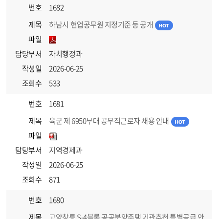
번호
1682
제목
하남시 현업공무원 지정기준 등 공개
파일
담당부서
자치행정과
작성일
2026-06-25
조회수
533
번호
1681
제목
육군 제 6950부대 공무직근로자 채용 안내
파일
담당부서
지역경제과
작성일
2026-06-25
조회수
871
번호
1680
제목
고양창릉 S-4블록 공공분양주택 기관추천 특별공급 안