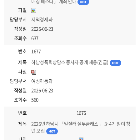
매칭 페스타」 개최 안내
파일
담당부서
지역경제과
작성일
2026-06-23
조회수
637
번호
1677
제목
하남성폭력상담소 종사자 공개 채용(긴급)
파일
담당부서
여성아동과
작성일
2026-06-23
조회수
560
번호
1676
제목
2026년 하남시 「일잘러 실무클래스 」 3~4기 참여 청
년 모집
파일