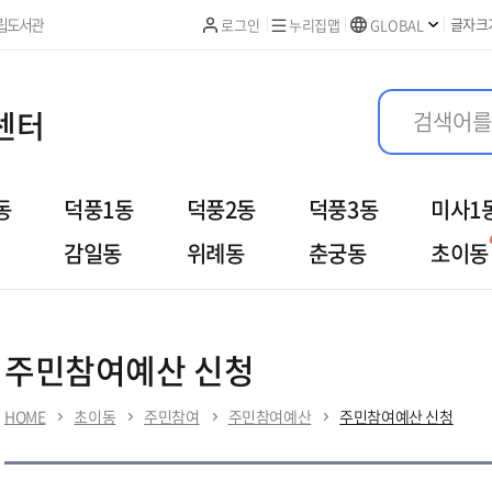
본문 바로가기
립도서관
글자크
로그인
누리집맵
GLOBAL
센터
동
덕풍1동
덕풍2동
덕풍3동
미사1
감일동
위례동
춘궁동
초이동
여
우리동이야기
열린민원
주민참여예산 신청
HOME
초이동
주민참여
주민참여예산
주민참여예산 신청