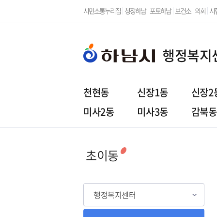
시민소통누리집
청정하남
포토하남
보건소
의회
시
행정복지
천현동
신장1동
신장2
미사2동
미사3동
감북동
행정복지센터
주민참
초이동
행정복지센터