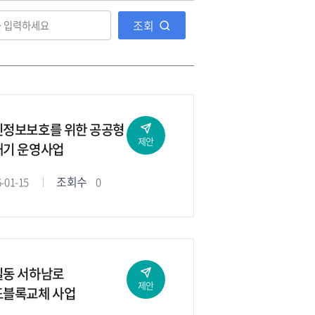
조회
인정보보호를 위한 공공형
제안
쇄기 운영사업
조회수
-01-15
0
일동 서하남로
제안
도블록교체 사업