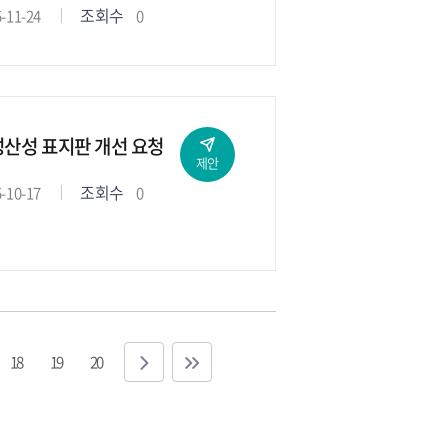
조회수
-11-24
0
산성 표지판 개선 요청
제안
조회수
-10-17
0
18
19
20