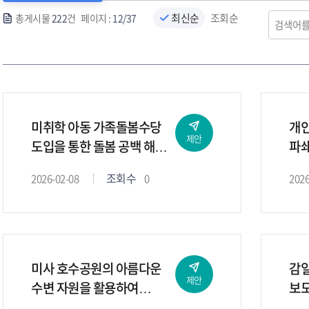
최신순
조회순
총게시물
222
건 페이지 :
12/37
미취학 아동 가족돌봄수당
개
제안
도입을 통한 돌봄 공백 해소
파
정책 제안
조회수
2026-02-08
0
2026
미사 호수공원의 아름다운
감
제안
수변 자원을 활용하여
보
시민들에게 새로운 즐길