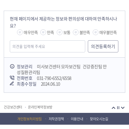
현재 페이지에서 제공하는 정보와 편의성에 대하여 만족하시나
요?
매우만족
만족
보통
불만족
매우불만족
정보관리
미사보건센터 모자보건팀 건강증진팀 만
성질환관리팀
전화번호
031-790-6552/6558
최종수정일
2024.06.10
하남시정신건강복지센터(부설 자살예방센터)
어린이급식관리지원센터
식품의약품안전청
응급의료정보센터
건강보건센터
온라인복약정보방
경기도감염병관리지원단
한국건강증진재단
개인정보처리방침
저작권정책
이용안내
찾아오시는길