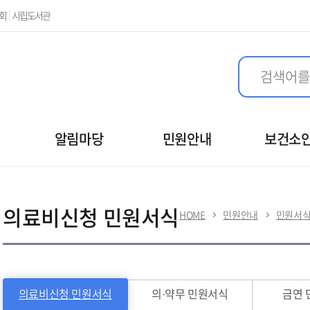
본문 바로가기
회
시립도서관
알림마당
민원안내
보건소
의료비신청 민원서식
HOME
민원안내
민원서
의료비신청 민원서식
의·약무 민원서식
금연 