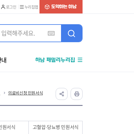
로그인
누리집맵
안내
하남 패밀리누리집
식
의료비신청 민원서식
민원서식
고혈압·당뇨병 민원서식