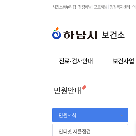
시민소통누리집
청정하남
포토하남
행정복지센터
의
보건소
진료·검사안내
보건사업
민원안내
민원서식
인터넷 자율점검