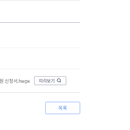
 신청서.hwpx
미리보기
목록