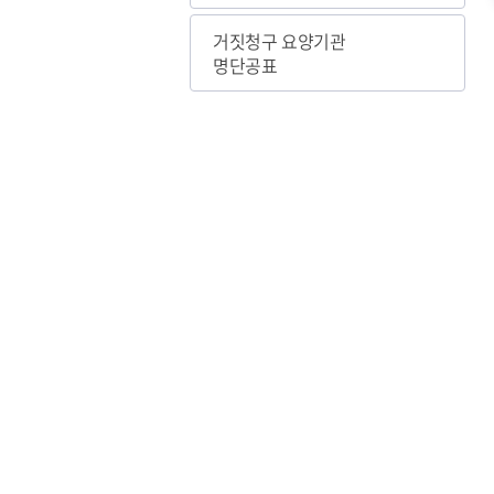
거짓청구 요양기관
명단공표