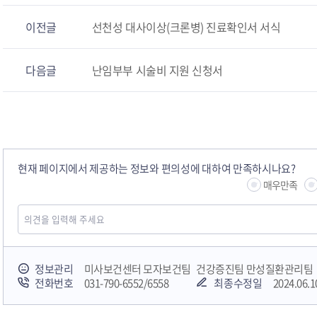
이전글
선천성 대사이상(크론병) 진료확인서 서식
다음글
난임부부 시술비 지원 신청서
현재 페이지에서 제공하는 정보와 편의성에 대하여 만족하시나요?
매우만족
정보관리
미사보건센터 모자보건팀 건강증진팀 만성질환관리팀
전화번호
031-790-6552/6558
최종수정일
2024.06.1
(부설 자살예방센터)
어린이급식관리지원센터