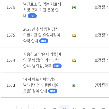
별진료소 및 먹는 치료제
1676
보건정책
처방·조제 기관 운영 안
내
2023년 추석 명절 당직
1675
의료기관 및 휴일지킴이
보건정책
약국 안내
사용하고 남은 마약류(마
1674
약 및 향정)의 폐기 방법
보건정책
안내- 병의원, 약국
'세계 아토피피부염의
1673
날' 기념 걷기 챌린지(워
건강증진
크온) 참여 안내