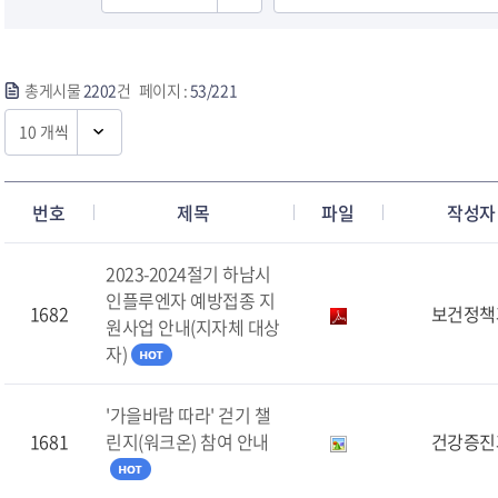
총게시물
2202
건 페이지 :
53/221
번호
제목
파일
작성자
2023-2024절기 하남시
인플루엔자 예방접종 지
1682
보건정책
원사업 안내(지자체 대상
자)
'가을바람 따라' 걷기 챌
1681
린지(워크온) 참여 안내
건강증진