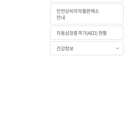
안전상비의약품판매소
안내
자동심장충격기(AED) 현황
건강정보