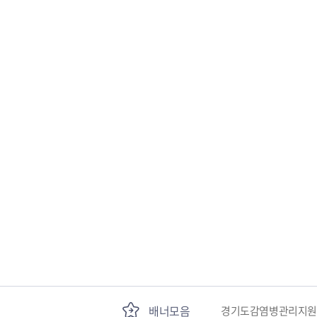
하남시정신건강복지센터
식품의약품안전청
배너모음
경기도감염병관리지