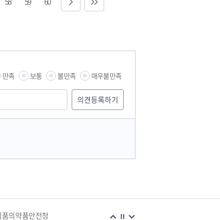
58
59
60
만족
보통
불만족
매우불만족
식품의약품안전청