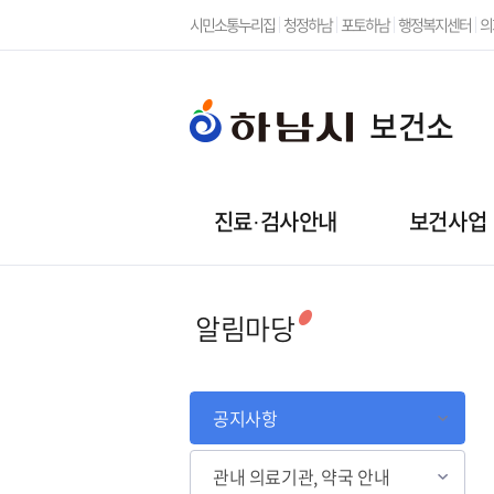
시민소통누리집
청정하남
포토하남
행정복지센터
의
보건소
진료·검사안내
보건사업
알림마당
공지사항
관내 의료기관, 약국 안내