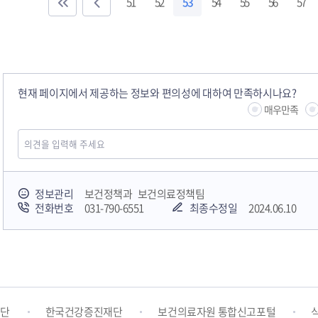
51
52
53
54
55
56
57
현재 페이지에서 제공하는 정보와 편의성에 대하여 만족하시나요?
매우만족
정보관리
보건정책과 보건의료정책팀
전화번호
031-790-6551
최종수정일
2024.06.10
(부설 자살예방센터)
어린이급식관리지원센터
응급의료정보센터
건강보건센터
온라인복약정보방
원단
한국건강증진재단
보건의료자원 통합신고포털