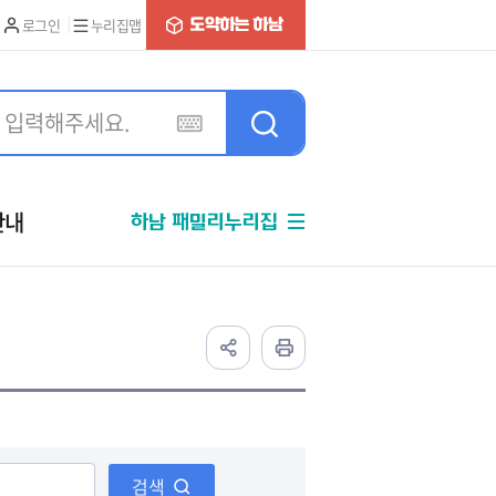
로그인
누리집맵
안내
하남 패밀리누리집
검색