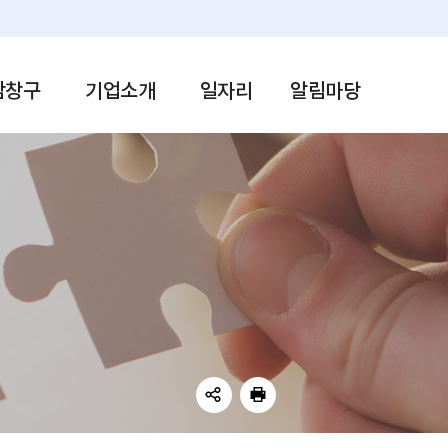
일자리지도
공지사항
용복지+센터
입찰공고
자리센터
자유게시판
담창구
기업소개
일자리
알림마당