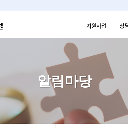
내주변 
도 기업SO
본문 바로가기
하남고
하남시 기업 현황
하남일
리지원안내
지원사업
상
알림마당