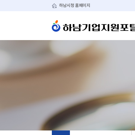
기업지원사업
기업애로상담 신청(경기
하남시청 홈페이지
기업지원 유관기관 안내
S넷)
메뉴
기업지원 시책
기업유치센터 원스톱처
메뉴 경로