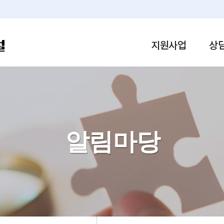
내주변 
도 기업SO
본문 바로가기
하남고
하남시 기업 현황
하남일
리지원안내
지원사업
상
알림마당