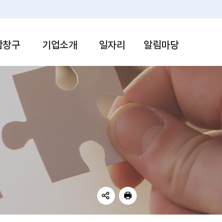
일자리지도
공지사항
용복지+센터
입찰공고
자리센터
자유게시판
담창구
기업소개
일자리
알림마당