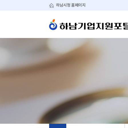
기업지원사업
기업애로상담 신청(경기
하남시청 홈페이지
기업지원 유관기관 안내
S넷)
메뉴
기업지원 시책
기업유치센터 원스톱처
메뉴 경로