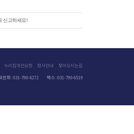
꼭 신고하세요!
누리집개선요청
청사안내
찾아오시는길
표전화
: 031-790-6272
팩스
: 031-790-6519